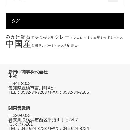
タグ
みかげ舗石
グレー
アルゼンチン産
ピンコロ
ベトナム産
レッドミックス
中国産
桜
乱形アンバーミックス
錆
黒
新日中商事株式会社
本社
〒441-8002
愛知県豊橋市吉川町4番
TEL：0532-34-7288 / FAX：0532-34-7285
関東営業所
〒220-0023
神奈川県横浜市西区平沼１丁目34-7
安永ビル201
TEL：045-624-8723 / FAX：045-624-8724